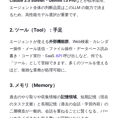
Claude 3.5 Sonnet・Gemini 1.5 Pro
などが標準採用。
エージェント全体の判断品質はこのLLM の能力で決ま
るため、高性能モデル選択が重要です。
2. ツール（Tool）：手足
エージェントが使える
外部機能群
。Web検索・カレンダ
ー操作・メール送信・ファイル操作・データベース読み
書き・コード実行・SaaS
API
呼び出しなど、何でも
「ツール」として登録できます。多くのツールを使える
ほど、複雑な業務が処理可能に。
3. メモリ（Memory）
過去のやり取りや収集情報の
記憶領域
。短期記憶（現在
のタスク文脈）と長期記憶（過去の会話・学習内容）の
二層構造が一般的。会話を重ねるごとに賢くなる、パー