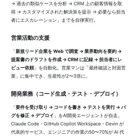
→ 過去の類似ケースを分析 → CRM 上の顧客情報を取
得 → カスタマイズされた解決策を提示 → 必要なら担当
者にエスカレーション」までを自律実行。
営業活動の支援
「
新規リード企業を Web で調査 → 業界動向を要約 →
提案書のドラフトを作成 → CRM に記録 → 担当者にレ
ビュー依頼
」を自動化。営業マンは「最終確認と対面営
業」に集中でき、生産性が2〜3倍に。
開発業務（コード生成・テスト・デプロイ）
「
要件を受け取り → コードを書き → テストを実行 → バ
グを修正 → デプロイ
」をAI開発エージェントが自走。
Claude Code・GitHub Copilot Workspace・Devin が
代表的サービス。エンジニアの作業の50〜70%が AI 代