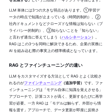
LLM 単体には3つの大きな弱点があります。①学習デ
ータの時点で知識が止まっている（時間的制約）、②
社内ドキュメントなどクローズドな情報は知らない（プ
ライバシー的制約）、③知らないことを「知らない」
と言わず適当に答えてしまう（
ハルシネーション
）。
RAG はこの3つを同時に解決できるため、企業の実務に
AI を組み込む際の事実上の標準構成となっています。
RAG とファインチューニングの違い
LLM をカスタマイズする方法として RAG とよく比較さ
れるのが
ファインチューニング
（追加学習）
です。ファ
インチューニングは「モデル自体に知識を覚えさせる」
アプローチで、計算コストが高く、更新するたびに再学
習が必要。一方 RAG は「モデルは触らず、外部から情
報を渡す」アプローチで、データ更新が即座に反映さ