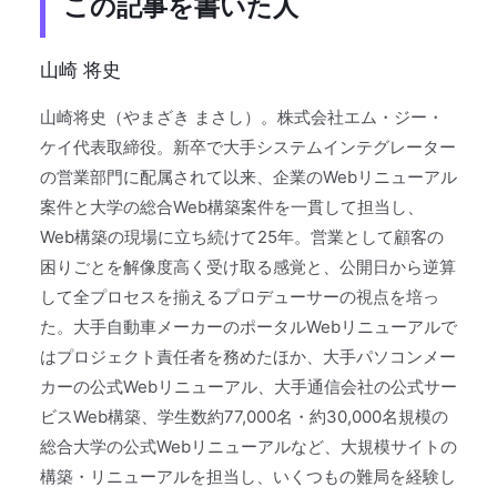
この記事を書いた人
山崎 将史
山崎将史（やまざき まさし）。株式会社エム・ジー・
ケイ代表取締役。新卒で大手システムインテグレーター
の営業部門に配属されて以来、企業のWebリニューアル
案件と大学の総合Web構築案件を一貫して担当し、
Web構築の現場に立ち続けて25年。営業として顧客の
困りごとを解像度高く受け取る感覚と、公開日から逆算
して全プロセスを揃えるプロデューサーの視点を培っ
た。大手自動車メーカーのポータルWebリニューアルで
はプロジェクト責任者を務めたほか、大手パソコンメー
カーの公式Webリニューアル、大手通信会社の公式サー
ビスWeb構築、学生数約77,000名・約30,000名規模の
総合大学の公式Webリニューアルなど、大規模サイトの
構築・リニューアルを担当し、いくつもの難局を経験し