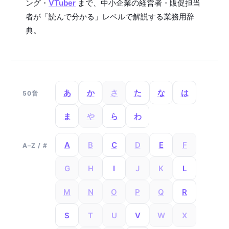
ング・
VTuber
まで、中小企業の経営者・販促担当
者が「読んで分かる」レベルで解説する業務用辞
典。
あ
か
さ
た
な
は
50音
ま
や
ら
わ
A
B
C
D
E
F
A–Z / #
G
H
I
J
K
L
M
N
O
P
Q
R
S
T
U
V
W
X